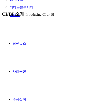
더다움블루시티
CI/BI 소개
Introducing CI or BI
더다움
최신뉴스
사회공헌
수상실적