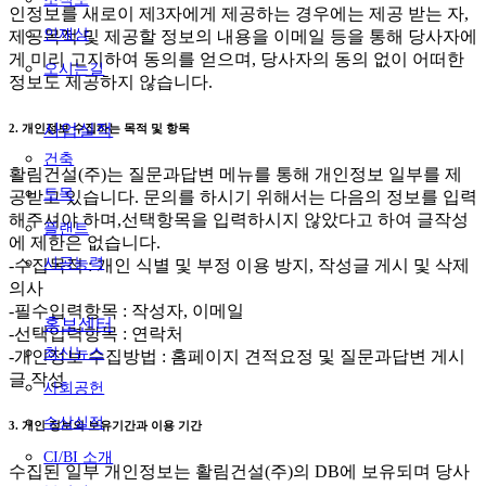
인정보를 새로이 제3자에게 제공하는 경우에는 제공 받는 자,
인재상
제공목적 및 제공할 정보의 내용을 이메일 등을 통해 당사자에
게 미리 고지하여 동의를 얻으며, 당사자의 동의 없이 어떠한
오시는길
정보도 제공하지 않습니다.
사업실적
2. 개인정보 수집하는 목적 및 항목
건축
활림건설(주)는 질문과답변 메뉴를 통해 개인정보 일부를 제
토목
공받고 있습니다. 문의를 하시기 위해서는 다음의 정보를 입력
해주셔야 하며,선택항목을 입력하시지 않았다고 하여 글작성
플랜트
에 제한은 없습니다.
시공능력
-수집목적 : 개인 식별 및 부정 이용 방지, 작성글 게시 및 삭제
의사
-필수입력항목 : 작성자, 이메일
홍보센터
-선택입력항목 : 연락처
최신뉴스
-개인정보 수집방법 : 홈페이지 견적요정 및 질문과답변 게시
글 작성
사회공헌
수상실적
3. 개인 정보의 보유기간과 이용 기간
CI/BI 소개
수집된 일부 개인정보는 활림건설(주)의 DB에 보유되며 당사