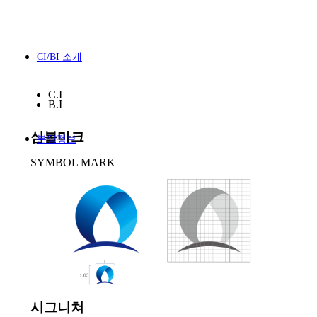
CI/BI 소개
C.I
B.I
심볼마크
분양정보
SYMBOL MARK
시그니쳐