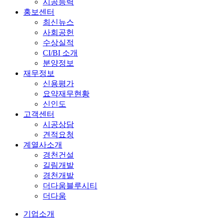
시공능력
홍보센터
최신뉴스
사회공헌
수상실적
CI/BI 소개
분양정보
재무정보
신용평가
요약재무현황
신인도
고객센터
시공상담
견적요청
계열사소개
경천건설
길림개발
경천개발
더다움블루시티
더다움
기업소개