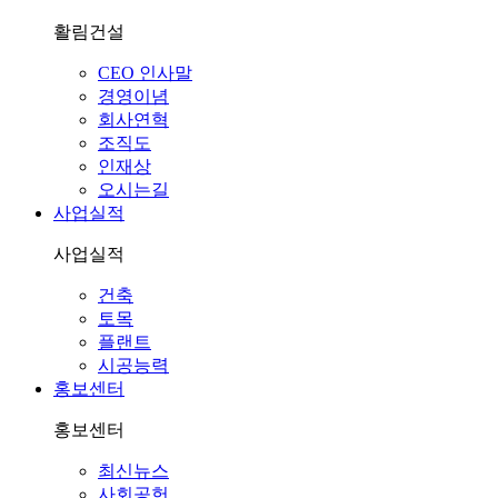
활림건설
CEO 인사말
경영이념
회사연혁
조직도
인재상
오시는길
사업실적
사업실적
건축
토목
플랜트
시공능력
홍보센터
홍보센터
최신뉴스
사회공헌