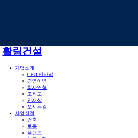
스킵 네비게이션
메뉴 바로가기
본문 바로가기
하단 바로가기
활림건설
기업소개
CEO 인사말
경영이념
회사연혁
조직도
인재상
오시는길
사업실적
건축
토목
플랜트