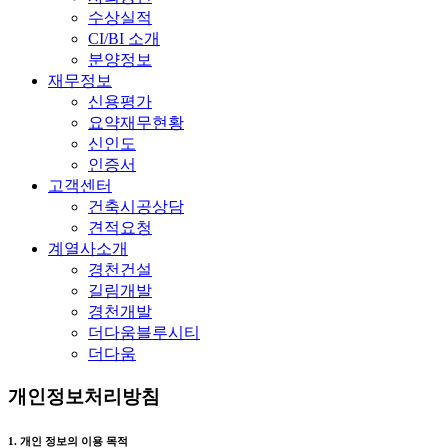
수상실적
CI/BI 소개
분양정보
재무정보
신용평가
요약재무현황
신인도
인증서
고객센터
건축시공상담
견적요청
계열사소개
경천건설
길림개발
경천개발
더다움블루시티
더다움
개인정보처리방침
1. 개인 정보의 이용 목적