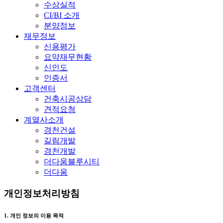
수상실적
CI/BI 소개
분양정보
재무정보
신용평가
요약재무현황
신인도
인증서
고객센터
건축시공상담
견적요청
계열사소개
경천건설
길림개발
경천개발
더다움블루시티
더다움
개인정보처리방침
1. 개인 정보의 이용 목적