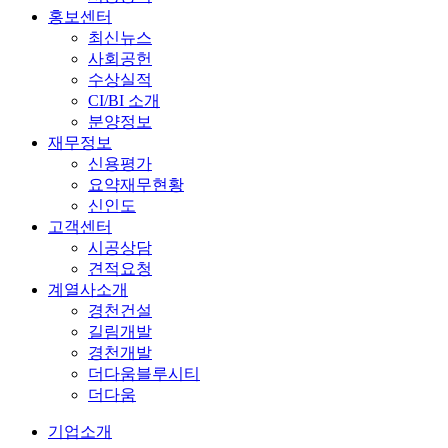
홍보센터
최신뉴스
사회공헌
수상실적
CI/BI 소개
분양정보
재무정보
신용평가
요약재무현황
신인도
고객센터
시공상담
견적요청
계열사소개
경천건설
길림개발
경천개발
더다움블루시티
더다움
기업소개