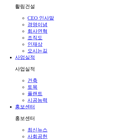
활림건설
CEO 인사말
경영이념
회사연혁
조직도
인재상
오시는길
사업실적
사업실적
건축
토목
플랜트
시공능력
홍보센터
홍보센터
최신뉴스
사회공헌