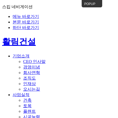
POPUP
스킵 네비게이션
메뉴 바로가기
본문 바로가기
하단 바로가기
활림건설
기업소개
CEO 인사말
경영이념
회사연혁
조직도
인재상
오시는길
사업실적
건축
토목
플랜트
시공능력