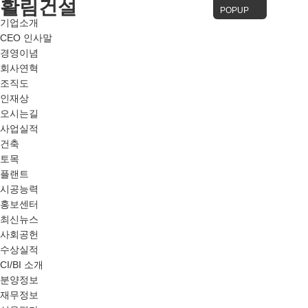
활림건설
POPUP
기업소개
CEO 인사말
경영이념
회사연혁
조직도
인재상
오시는길
사업실적
건축
토목
플랜트
시공능력
홍보센터
최신뉴스
사회공헌
수상실적
CI/BI 소개
분양정보
재무정보