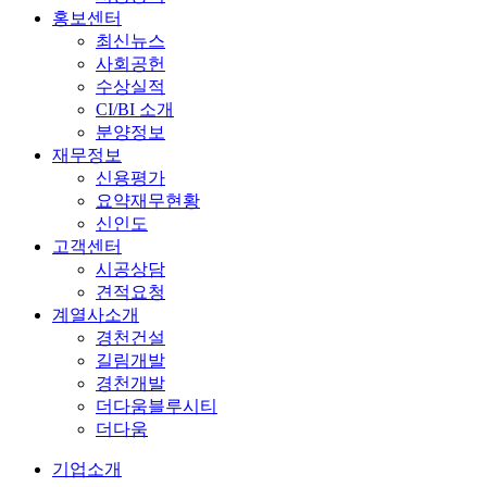
홍보센터
최신뉴스
사회공헌
수상실적
CI/BI 소개
분양정보
재무정보
신용평가
요약재무현황
신인도
고객센터
시공상담
견적요청
계열사소개
경천건설
길림개발
경천개발
더다움블루시티
더다움
기업소개