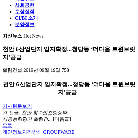
사회공헌
수상실적
CI/BI 소개
분양정보
최신뉴스
Hot News
천안 6산업단지 입지확정...청당동 ‘더다움 트윈브릿
지’공급
활림건설
2019년 09월 19일
758
천안 6산업단지 입지확정...청당동 ‘더다움 트윈브릿
지’공급
기사원문보기
[이전글]
천안 청수법조행정타...
시공능력평가 활림건...
[다음글]
목록
개인정보처리방침
GROUPWARE