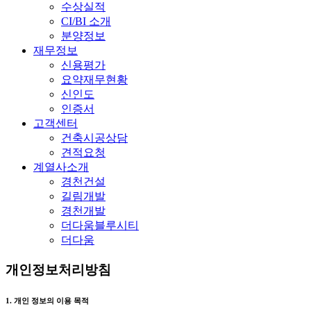
수상실적
CI/BI 소개
분양정보
재무정보
신용평가
요약재무현황
신인도
인증서
고객센터
건축시공상담
견적요청
계열사소개
경천건설
길림개발
경천개발
더다움블루시티
더다움
개인정보처리방침
1. 개인 정보의 이용 목적