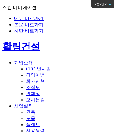
POPUP
스킵 네비게이션
메뉴 바로가기
본문 바로가기
하단 바로가기
활림건설
기업소개
CEO 인사말
경영이념
회사연혁
조직도
인재상
오시는길
사업실적
건축
토목
플랜트
시공능력