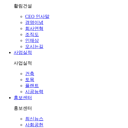
활림건설
CEO 인사말
경영이념
회사연혁
조직도
인재상
오시는길
사업실적
사업실적
건축
토목
플랜트
시공능력
홍보센터
홍보센터
최신뉴스
사회공헌