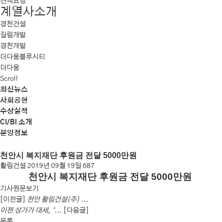
견적요청
계열사소개
경천건설
길림개발
경천개발
더다움블루시티
더다움
Scroll
최신뉴스
사회공헌
수상실적
CI/BI 소개
분양정보
천안시 복지재단 후원금 전달 5000만원
활림건설
2019년 09월 19일
687
천안시 복지재단 후원금 전달 5000만원
기사원문보기
[이전글]
천안 활림건설(주) ...
이젠 상가가 대세, ‘...
[다음글]
목록