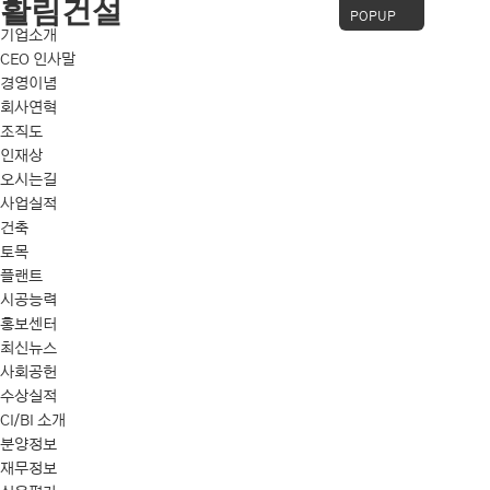
활림건설
POPUP
기업소개
CEO 인사말
경영이념
회사연혁
조직도
인재상
오시는길
사업실적
건축
토목
플랜트
시공능력
홍보센터
최신뉴스
사회공헌
수상실적
CI/BI 소개
분양정보
재무정보