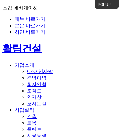
POPUP
스킵 네비게이션
메뉴 바로가기
본문 바로가기
하단 바로가기
활림건설
기업소개
CEO 인사말
경영이념
회사연혁
조직도
인재상
오시는길
사업실적
건축
토목
플랜트
시공능력