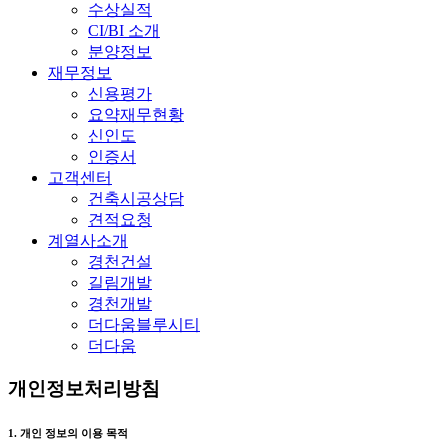
수상실적
CI/BI 소개
분양정보
재무정보
신용평가
요약재무현황
신인도
인증서
고객센터
건축시공상담
견적요청
계열사소개
경천건설
길림개발
경천개발
더다움블루시티
더다움
개인정보처리방침
1. 개인 정보의 이용 목적