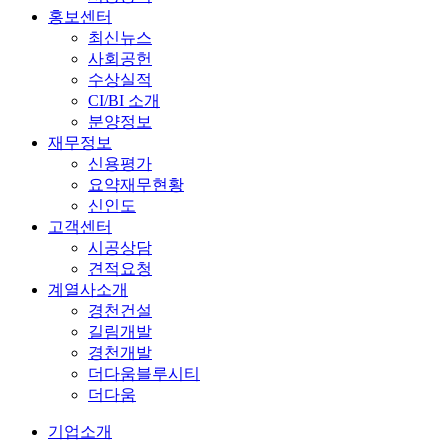
홍보센터
최신뉴스
사회공헌
수상실적
CI/BI 소개
분양정보
재무정보
신용평가
요약재무현황
신인도
고객센터
시공상담
견적요청
계열사소개
경천건설
길림개발
경천개발
더다움블루시티
더다움
기업소개