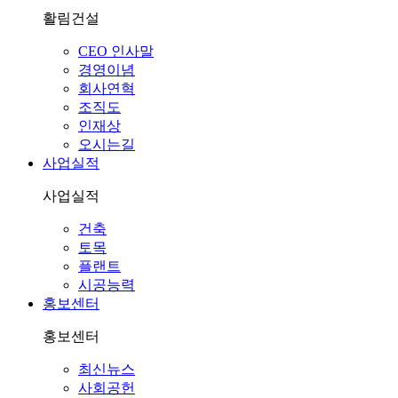
활림건설
CEO 인사말
경영이념
회사연혁
조직도
인재상
오시는길
사업실적
사업실적
건축
토목
플랜트
시공능력
홍보센터
홍보센터
최신뉴스
사회공헌