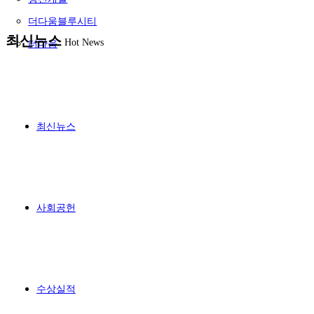
더다움블루시티
최신뉴스
Hot News
더다움
최신뉴스
사회공헌
수상실적