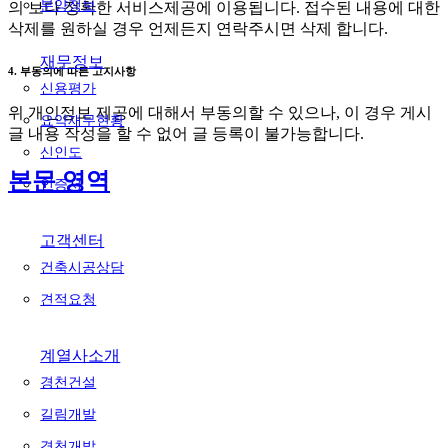
분양정보
의 보다 정확한 서비스제공에 이용됩니다. 접수된 내용에 대한
삭제를 원하실 경우 언제든지 연락주시면 삭제 합니다.
재무정보
4. 부동의에 따른 고지사항
신용평가
위 개인정보 제공에 대해서 부동의할 수 있으나, 이 경우 게시
요약재무현황
글 내용 작성을 할 수 없어 글 등록이 불가능합니다.
신인도
본문 영역
인증서
고객센터
건축시공상담
견적요청
계열사소개
경천건설
길림개발
경천개발