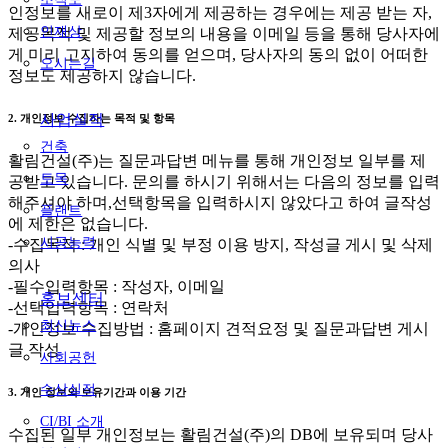
인정보를 새로이 제3자에게 제공하는 경우에는 제공 받는 자,
인재상
제공목적 및 제공할 정보의 내용을 이메일 등을 통해 당사자에
게 미리 고지하여 동의를 얻으며, 당사자의 동의 없이 어떠한
오시는길
정보도 제공하지 않습니다.
사업실적
2. 개인정보 수집하는 목적 및 항목
건축
활림건설(주)는 질문과답변 메뉴를 통해 개인정보 일부를 제
토목
공받고 있습니다. 문의를 하시기 위해서는 다음의 정보를 입력
해주셔야 하며,선택항목을 입력하시지 않았다고 하여 글작성
플랜트
에 제한은 없습니다.
시공능력
-수집목적 : 개인 식별 및 부정 이용 방지, 작성글 게시 및 삭제
의사
-필수입력항목 : 작성자, 이메일
홍보센터
-선택입력항목 : 연락처
최신뉴스
-개인정보 수집방법 : 홈페이지 견적요정 및 질문과답변 게시
글 작성
사회공헌
수상실적
3. 개인 정보의 보유기간과 이용 기간
CI/BI 소개
수집된 일부 개인정보는 활림건설(주)의 DB에 보유되며 당사