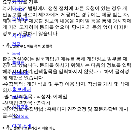
요구가 있을 경우
2) 기타 관계법령에서 정한 절차에 따른 요청이 있는 경우 개
인재상
인정보를 새로이 제3자에게 제공하는 경우에는 제공 받는 자,
오시는길
제공목적 및 제공할 정보의 내용을 이메일 등을 통해 당사자에
게 미리 고지하여 동의를 얻으며, 당사자의 동의 없이 어떠한
정보도 제공하지 않습니다.
사업실적
건축
2. 개인정보 수집하는 목적 및 항목
토목
활림건설(주)는 질문과답변 메뉴를 통해 개인정보 일부를 제
플랜트
공받고 있습니다. 문의를 하시기 위해서는 다음의 정보를 입력
해주셔야 하며,선택항목을 입력하시지 않았다고 하여 글작성
시공능력
에 제한은 없습니다.
-수집목적 : 개인 식별 및 부정 이용 방지, 작성글 게시 및 삭제
홍보센터
의사
-필수입력항목 : 작성자, 이메일
최신뉴스
-선택입력항목 : 연락처
사회공헌
-개인정보 수집방법 : 홈페이지 견적요정 및 질문과답변 게시
글 작성
수상실적
CI/BI 소개
3. 개인 정보의 보유기간과 이용 기간